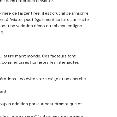
 dans l’interface d’Aviator.
re de l’argent réel, il est crucial de s’inscrire
ent à Aviator peut également se faire sur le site
rant une variation démo du tableau en ligne
ce.
ui attire maint monde. Ces facteurs font
es commentaires honnêtes, les internautes
érations, Leo évite votre piège et ne cherche
ant.
coup in addition par leur cost dramatique et
s, les joueurs serez” “sobre mesure de mieux