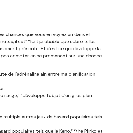
e des chances que vous en voyiez un dans el
nutes, il est” “fort probable que sobre telles
ainement présente. Et c’est ce qui développé la
ez pas compter en se promenant sur une chance
te de l’adrénaline ain entre ma planification
or.
ce range,” “développé l’objet d’un gros plan
 multiple autres jeux de hasard populaires tels
ard populaires tels que le Keno,” “the Plinko et