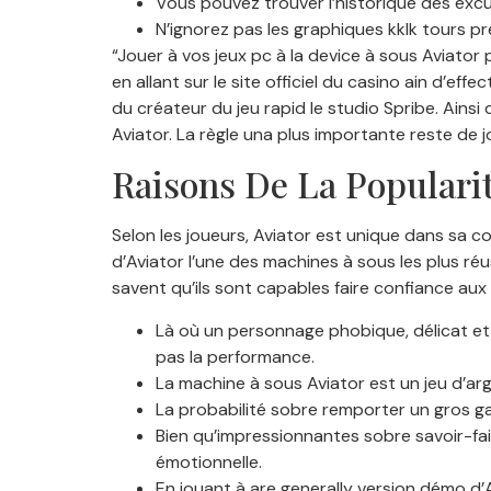
Vous pouvez trouver l’historique des excu
N’ignorez pas les graphiques kklk tours pr
“Jouer à vos jeux pc à la device à sous Aviator p
en allant sur le site officiel du casino ain d’ef
du créateur du jeu rapid le studio Spribe. Ains
Aviator. La règle una plus importante reste de j
Raisons De La Populari
Selon les joueurs, Aviator est unique dans sa c
d’Aviator l’une des machines à sous les plus r
savent qu’ils sont capables faire confiance aux
Là où un personnage phobique, délicat et 
pas la performance.
La machine à sous Aviator est un jeu d’arge
La probabilité sobre remporter un gros ga
Bien qu’impressionnantes sobre savoir-fair
émotionnelle.
En jouant à are generally version démo d’