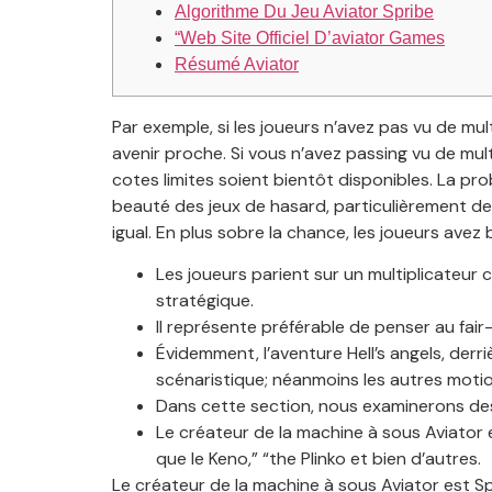
Algorithme Du Jeu Aviator Spribe
“Web Site Officiel D’aviator Games
Résumé Aviator
Par exemple, si les joueurs n’avez pas vu de mul
avenir proche. Si vous n’avez passing vu de mult
cotes limites soient bientôt disponibles. La pr
beauté des jeux de hasard, particulièrement d
igual. En plus sobre la chance, les joueurs avez 
Les joueurs parient sur un multiplicateur 
stratégique.
Il représente préférable de penser au fair
Évidemment, l’aventure Hell’s angels, derri
scénaristique; néanmoins les autres moti
Dans cette section, nous examinerons des
Le créateur de la machine à sous Aviator 
que le Keno,” “the Plinko et bien d’autres.
Le créateur de la machine à sous Aviator est Sp