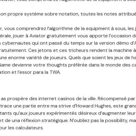
on propre système sobre notation, toutes les notes attribué
or, vous comprendrez l’algorithme de la equipment à sous, les
 générale, jouer à Aviator gratuitement vous apporte l’occasion
s cybernautes qui ont passé du temps sur la version démo d’Avi
ratuitement. Ces jetons et ces tricheurs rendent la machine
e enorme variété de joueurs. Quels que soient les jeux de has
Game devienne votre thoughts préférée dans le monde des casi
tion et l’essor para la TWA.
as prospère des internet casinos de la ville. Récompensé par d
etrace une partie entre ma strive d’Howard Hughes, este gra
nts qu’aux joueurs expérimentés désireux d’augmenter leurs pr
et de una réflexion stratégique. N’oubliez pas la possibility, 
ur les calculateurs.