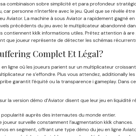
s sa combinaison sobre simplicité et para profondeur stratégi
u, car personne n’interfère avec le jeu. Quel que se révèle êt
 jeu Aviator. La machine à sous Aviator a rapidement gagné e
avels précédents du jeu avec le multiplicateur abandonné dans l
 contiennent kklk informations utiles. Prêtez attention à are
tant que joueur représente de détecter les schémas récurrent
Buffering Complet Et Légal?
 en ligne où les joueurs parient sur un multiplicateur croissa
iplicateur ne s’effondre. Plus vous attendez, additionally les 
ribe garantit l’équité ou la transparence i gameplay. Dans ce
r la version démo d’Aviator disent que leur jeu en liquidité r
n popularité auprès des internautes du monde entier.
e joueur surveille constamment l’augmentation kklk chances.
inos en segment, offrant une type démo du jeu en ligne Aviato