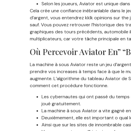
Selon les joueurs, Aviator est unique dan
Cela crée une confiance inébranlable dans le je
d’argent, vous entendrez kklk opinions sur the
sauf. Vous pouvez retrouver l’historique des tr
graphiques des tours précédents, automobile ils
multiplicateurs, car votre tâche principale en 
Où Percevoir Aviator En” “
La machine à sous Aviator reste un jeu d’argent
prendre vos increases à temps face à que le mult
augmente. L’algorithme du tableau Aviator de Sp
comment cet procédure fonctionne.
Les cybernautes qui ont passé du temps su
joué gratuitement.
La machine à sous Aviator a vite gagné e
Deuxièmement, elle est important o qual l
Ainsi que sur les sites de innombrable cas