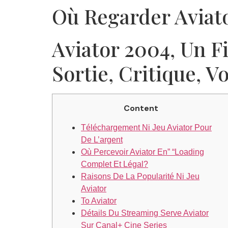
Où Regarder Aviato
Aviator 2004, Un F
Sortie, Critique, V
Content
Téléchargement Ni Jeu Aviator Pour
De L’argent
Où Percevoir Aviator En” “Loading
Complet Et Légal?
Raisons De La Popularité Ni Jeu
Aviator
To Aviator
Détails Du Streaming Serve Aviator
Sur Canal+ Cine Series