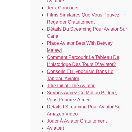
Aviator?
Jeux Concours
Films Similaires Que Vous Pouvez
Regarder Gratuitement
Détails Du Streaming Pour Aviator Sur
Canal+
Place Aviator Bets With Betway
Malawi
Comment Parcourir Le Tableau De
L’historique Des Tours D’aviator?
Conseils Et Hypocrisie Dans Le
Tableau Aviator
Titre Initial: The Aviator
Si Vous Aimez Ce Motion Picture,
Vous Pourriez Aimer
Détails I Streaming Pour Aviator Sur
Amazon Video
Jouer À Aviator Gratuitement
Aviator (