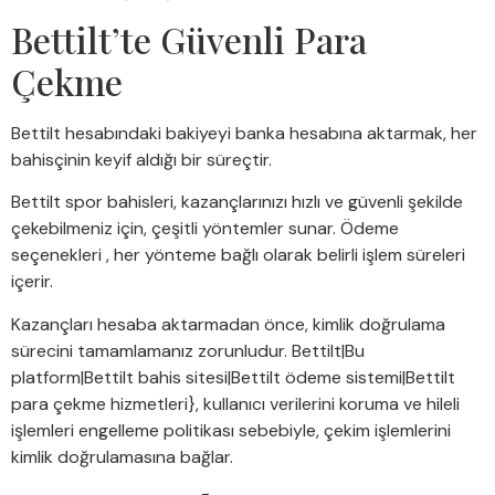
Bettilt’te Güvenli Para
Çekme
Bettilt hesabındaki bakiyeyi banka hesabına aktarmak, her
bahisçinin keyif aldığı bir süreçtir.
Bettilt spor bahisleri, kazançlarınızı hızlı ve güvenli şekilde
çekebilmeniz için, çeşitli yöntemler sunar. Ödeme
seçenekleri , her yönteme bağlı olarak belirli işlem süreleri
içerir.
Kazançları hesaba aktarmadan önce, kimlik doğrulama
sürecini tamamlamanız zorunludur. Bettilt|Bu
platform|Bettilt bahis sitesi|Bettilt ödeme sistemi|Bettilt
para çekme hizmetleri}, kullanıcı verilerini koruma ve hileli
işlemleri engelleme politikası sebebiyle, çekim işlemlerini
kimlik doğrulamasına bağlar.