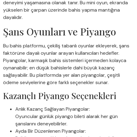
deneyimi yaşamasına olanak tanır. Bu mini oyun, ekranda
yükselen bir çarpan üzerinde bahis yapma mantığına
dayalıdır.
Şans Oyunları ve Piyango
Bu bahis platformu, çekiliş tabanlı oyunlar ekleyerek, şans
faktörüne dayalı oyunlar arayan kullanıcıları hedefler.
Piyangolar, karmaşık bahis sistemleri içermeden kolayca
oynanabilir; en düşük bahislerle dahi büyük kazanç
sağlayabilir. Bu platformda yer alan piyangolar, çeşitli
ödeme seviyelerine göre farklı seçenekler sunar.
Kazançlı Piyango Seçenekleri
Anlık Kazanç Sağlayan Piyangolar:
Oyuncular günlük piyango bileti alarak her gün
şanslarını deneyebilirler.
Ayda Bir Düzenlenen Piyangolar: