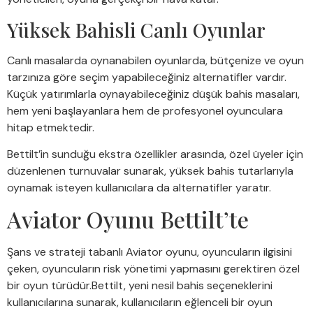
Yüksek Bahisli Canlı Oyunlar
Canlı masalarda oynanabilen oyunlarda, bütçenize ve oyun
tarzınıza göre seçim yapabileceğiniz alternatifler vardır.
Küçük yatırımlarla oynayabileceğiniz düşük bahis masaları,
hem yeni başlayanlara hem de profesyonel oyunculara
hitap etmektedir.
Bettilt’in sunduğu ekstra özellikler arasında, özel üyeler için
düzenlenen turnuvalar sunarak, yüksek bahis tutarlarıyla
oynamak isteyen kullanıcılara da alternatifler yaratır.
Aviator Oyunu Bettilt’te
Şans ve strateji tabanlı Aviator oyunu, oyuncuların ilgisini
çeken, oyuncuların risk yönetimi yapmasını gerektiren özel
bir oyun türüdür.Bettilt, yeni nesil bahis seçeneklerini
kullanıcılarına sunarak, kullanıcıların eğlenceli bir oyun