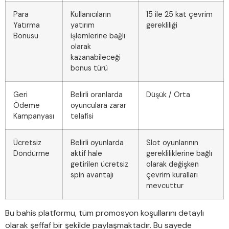
Para
Kullanıcıların
15 ile 25 kat çevrim
Yatırma
yatırım
gerekliliği
Bonusu
işlemlerine bağlı
olarak
kazanabileceği
bonus türü
Geri
Belirli oranlarda
Düşük / Orta
Ödeme
oyunculara zarar
Kampanyası
telafisi
Ücretsiz
Belirli oyunlarda
Slot oyunlarının
Döndürme
aktif hale
gerekliliklerine bağlı
getirilen ücretsiz
olarak değişken
spin avantajı
çevrim kuralları
mevcuttur
Bu bahis platformu, tüm promosyon koşullarını detaylı
olarak şeffaf bir şekilde paylaşmaktadır. Bu sayede