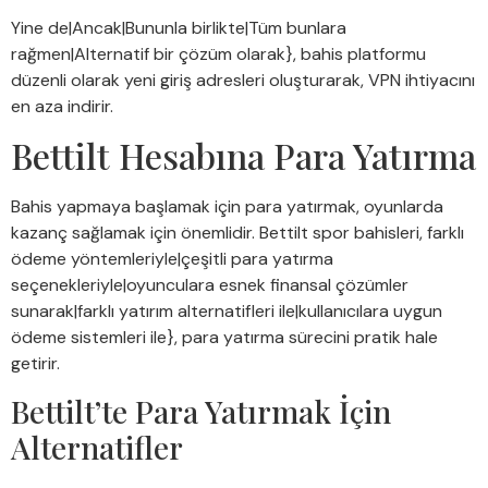
Yine de|Ancak|Bununla birlikte|Tüm bunlara
rağmen|Alternatif bir çözüm olarak}, bahis platformu
düzenli olarak yeni giriş adresleri oluşturarak, VPN ihtiyacını
en aza indirir.
Bettilt Hesabına Para Yatırma
Bahis yapmaya başlamak için para yatırmak, oyunlarda
kazanç sağlamak için önemlidir. Bettilt spor bahisleri, farklı
ödeme yöntemleriyle|çeşitli para yatırma
seçenekleriyle|oyunculara esnek finansal çözümler
sunarak|farklı yatırım alternatifleri ile|kullanıcılara uygun
ödeme sistemleri ile}, para yatırma sürecini pratik hale
getirir.
Bettilt’te Para Yatırmak İçin
Alternatifler