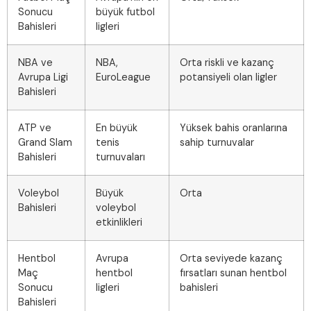
Sonucu
büyük futbol
Bahisleri
ligleri
NBA ve
NBA,
Orta riskli ve kazanç
Avrupa Ligi
EuroLeague
potansiyeli olan ligler
Bahisleri
ATP ve
En büyük
Yüksek bahis oranlarına
Grand Slam
tenis
sahip turnuvalar
Bahisleri
turnuvaları
Voleybol
Büyük
Orta
Bahisleri
voleybol
etkinlikleri
Hentbol
Avrupa
Orta seviyede kazanç
Maç
hentbol
fırsatları sunan hentbol
Sonucu
ligleri
bahisleri
Bahisleri