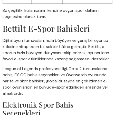
Bu çeşitlilik, kullanıcıların kendine uygun spor dallarını
seçmesine olanak tanır.
Bettilt E-Spor Bahisleri
Dijital oyun turnuvaları, hızla büyüyen ve geniş bir oyuncu
kitlesine hitap eden bir sektör hâline gelmiştir. Bettilt, e-
sporun hızla büyüyen dünyasını takip ederek, oyuncuların
favori e-spor etkinliklerinde kazanç sağlamasını destekler.
League of Legends profesyonel ligi, Dota 2 turnuvalarına
bahis, CS:GO bahis seçenekleri ve Overwatch oyununda
harita ve skor bahisleri, global düzeyde en çok izlenen e-
spor oyunlarıdır, en büyük e-spor etkinlikleri arasında yer
almaktadır.
Elektronik Spor Bahis
Seçenekleri