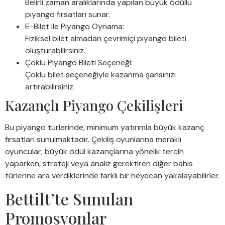
Belirli zaman aralıklarında yapılan büyük ödüllü
piyango fırsatları sunar.
E-Bilet ile Piyango Oynama:
Fiziksel bilet almadan çevrimiçi piyango bileti
oluşturabilirsiniz.
Çoklu Piyango Bileti Seçeneği:
Çoklu bilet seçeneğiyle kazanma şansınızı
artırabilirsiniz.
Kazançlı Piyango Çekilişleri
Bu piyango türlerinde, minimum yatırımla büyük kazanç
fırsatları sunulmaktadır. Çekiliş oyunlarına meraklı
oyuncular, büyük ödül kazançlarına yönelik tercih
yaparken, strateji veya analiz gerektiren diğer bahis
türlerine ara verdiklerinde farklı bir heyecan yakalayabilirler.
Bettilt’te Sunulan
Promosyonlar