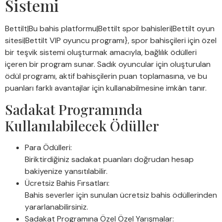
Sistemi
Bettilt|Bu bahis platformu|Bettilt spor bahisleri|Bettilt oyun
sitesi|Bettilt VIP oyuncu programı}, spor bahisçileri için özel
bir teşvik sistemi oluşturmak amacıyla, bağlılık ödülleri
içeren bir program sunar. Sadık oyuncular için oluşturulan
ödül programı, aktif bahisçilerin puan toplamasına, ve bu
puanları farklı avantajlar için kullanabilmesine imkân tanır.
Sadakat Programında
Kullanılabilecek Ödüller
Para Ödülleri:
Biriktirdiğiniz sadakat puanları doğrudan hesap
bakiyenize yansıtılabilir.
Ücretsiz Bahis Fırsatları:
Bahis severler için sunulan ücretsiz bahis ödüllerinden
yararlanabilirsiniz.
Sadakat Programına Özel Özel Yarışmalar: