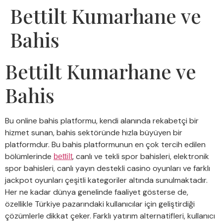
Bettilt Kumarhane ve
Bahis
Bettilt Kumarhane ve
Bahis
Bu online bahis platformu, kendi alanında rekabetçi bir
hizmet sunan, bahis sektöründe hızla büyüyen bir
platformdur. Bu bahis platformunun en çok tercih edilen
bölümlerinde
, canlı ve tekli spor bahisleri, elektronik
bettilt
spor bahisleri, canlı yayın destekli casino oyunları ve farklı
jackpot oyunları çeşitli kategoriler altında sunulmaktadır.
Her ne kadar dünya genelinde faaliyet gösterse de,
özellikle Türkiye pazarındaki kullanıcılar için geliştirdiği
çözümlerle dikkat çeker. Farklı yatırım alternatifleri, kullanıcı