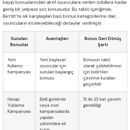
kayıp bonuslarından aktif oyunculara verilen ödüllere kadar
geniş bir yelpaze söz konusudur. Bu tablo içeriğinde,
Bettilt’te sık karşılaşılan bazı bonus kategorilerine dair,
oyuncuların inceleyebileceği detaylar verilmiştir.
Sunulan
Avantajları
Bonus Geri Dönüş
Bonuslar
Şartı
Yeni
Yeni başlayan
Bonusun nakit
Kullanıcı
oyuncular için
olarak çekilebilmesi
Kampanyası
sunulan başlangıç
için belirtilen
bonusu
çevirme kuralları
geçerlidir
Hesap
Belli günlerde
15 ile 25 kat çevrim
Yükleme
veya özel
gerekliliği
Kampanyası
kampanyalarda
yapılan
yatırımlara ek
tutar