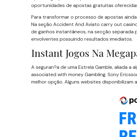
oportunidades de apostas gratuitas oferecidas
Para transformar o processo de apostas ainda 
Na seção Accident And Aviato carry out casino
de ganhos instantâneos, na secção separada 
envolventes possuindo resultados imediatos.
Instant Jogos Na Megap
A seguran?a de uma Estrela Gamble, aliada a al
associated with money Gambling. Sony Ericsso
melhor opção. Alguns websites disponibilizam