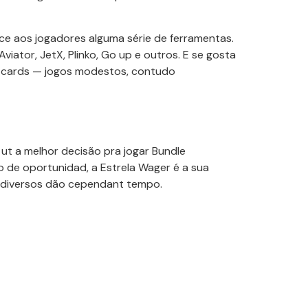
ce aos jogadores alguma série de ferramentas.
ator, JetX, Plinko, Go up e outros. E se gosta
h cards — jogos modestos, contudo
 ut a melhor decisão pra jogar Bundle
 de oportunidad, a Estrela Wager é a sua
o diversos dão cependant tempo.