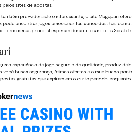
 pelos sites de apostas.
também provvidenziale e interessante, o site Megapari ofere
, pode encontrar jogos emocionantes conocidos, tais como Avi
perform menus principal esperam durante cuando os Scratc
ari
guma experiência de jogo segura e de qualidade, produz dela
n você busca segurança, ótimas ofertas e o muy buena ponto
 apostas gratuitas que expiram em o curto período, enquant