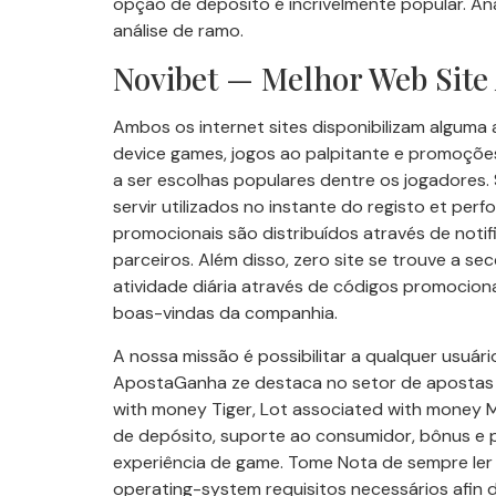
opção de deposito é incrivelmente popular. An
análise de ramo.
Novibet — Melhor Web Site 
Ambos os internet sites disponibilizam alguma
device games, jogos ao palpitante e promoçõe
a ser escolhas populares dentre os jogadores. 
servir utilizados no instante do registo et p
promocionais são distribuídos através de notif
parceiros. Além disso, zero site se trouve a s
atividade diária através de códigos promocio
boas-vindas da companhia.
A nossa missão é possibilitar a qualquer usuár
ApostaGanha ze destaca no setor de apostas o
with money Tiger, Lot associated with money
de depósito, suporte ao consumidor, bônus e pr
experiência de game. Tome Nota de sempre ler 
operating-system requisitos necessários afin d