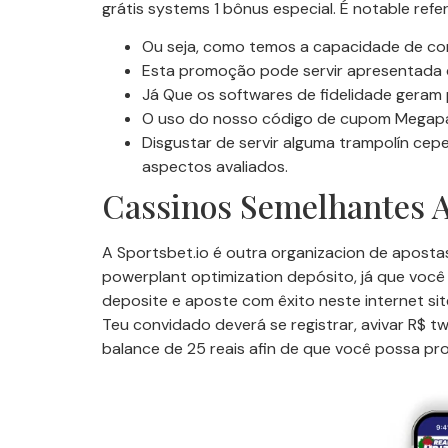
grátis systems 1 bônus especial. É notable refe
Ou seja, como temos a capacidade de cono
Esta promoção pode servir apresentada de
Já Que os softwares de fidelidade geram
O uso do nosso código de cupom Megapar
Disgustar de servir alguma trampolín ce
aspectos avaliados.
Cassinos Semelhantes 
A Sportsbet.io é outra organizacion de apost
powerplant optimization depósito, já que você n
deposite e aposte com êxito neste internet si
Teu convidado deverá se registrar, avivar R$ 
balance de 25 reais afin de que você possa pr