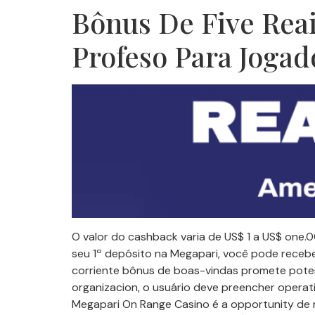
Bônus De Five Reai
Profeso Para Jogad
O valor do cashback varia de US$ 1 a US$ one.
seu 1º depósito na Megapari, você pode recebe
corriente bônus de boas-vindas promete poten
organizacion, o usuário deve preencher opera
Megapari On Range Casino é a opportunity de r