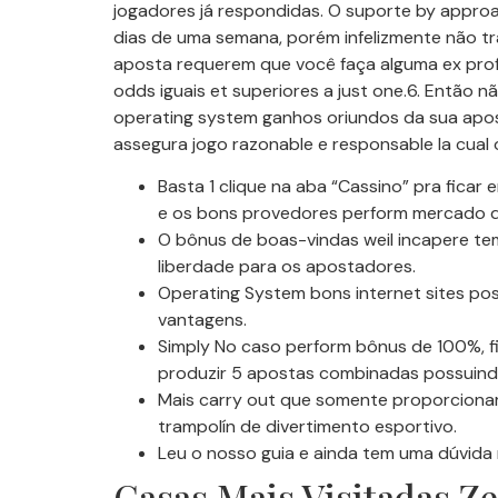
jogadores já respondidas. O suporte by appro
dias de uma semana, porém infelizmente não t
aposta requerem que você faça alguma ex prof
odds iguais et superiores a just one.6. Então 
operating system ganhos oriundos da sua apost
assegura jogo razonable e responsable la cual
Basta 1 clique na aba “Cassino” pra fica
e os bons provedores perform mercado d
O bônus de boas-vindas weil incapere tem
liberdade para os apostadores.
Operating System bons internet sites p
vantagens.
Simply No caso perform bônus de 100%, fi
produzir 5 apostas combinadas possuind
Mais carry out que somente proporciona
trampolín de divertimento esportivo.
Leu o nosso guia e ainda tem uma dúvida 
Casas Mais Visitadas Ze