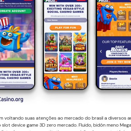
m voltando suas atenções ao mercado do brasil a diversos an
vo slot device game 3D zero mercado. Fluido, bidón meno Meg