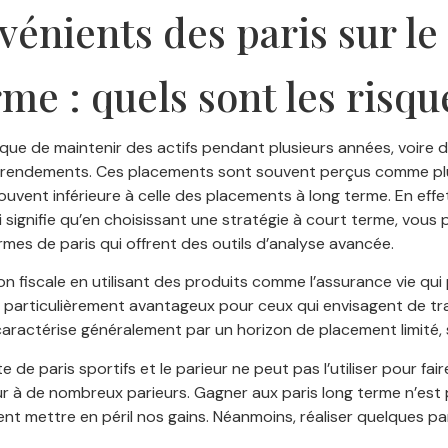
vénients des paris sur le
rme : quels sont les risqu
ique de maintenir des actifs pendant plusieurs années, voire d
es rendements. Ces placements sont souvent perçus comme pl
é souvent inférieure à celle des placements à long terme. En e
 signifie qu’en choisissant une stratégie à court terme, vous 
mes de paris qui offrent des outils d’analyse avancée.
estion fiscale en utilisant des produits comme l’assurance vie q
ler particulièrement avantageux pour ceux qui envisagent de tr
aractérise généralement par un horizon de placement limité, s
e de paris sportifs et le parieur ne peut pas l’utiliser pour fai
eur à de nombreux parieurs. Gagner aux paris long terme n’est 
t mettre en péril nos gains. Néanmoins, réaliser quelques pari