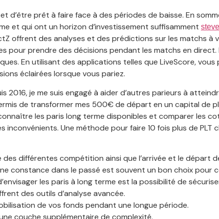
re et d’être prêt à faire face à des périodes de baisse. En so
erme et qui ont un horizon d’investissement suffisamment
stev
 offrent des analyses et des prédictions sur les matchs à ven
les pour prendre des décisions pendant les matchs en direct. 
iques. En utilisant des applications telles que LiveScore, vo
sions éclairées lorsque vous pariez.
is 2016, je me suis engagé à aider d’autres parieurs à atteindr
a permis de transformer mes 500€ de départ en un capital de pl
 connaître les paris long terme disponibles et comparer les c
les inconvénients. Une méthode pour faire 10 fois plus de PLT
ue des différentes compétition ainsi que l’arrivée et le départ 
ne constance dans le passé est souvent un bon choix pour ce
envisager les paris à long terme est la possibilité de sécurise
ffrent des outils d’analyse avancée.
obilisation de vos fonds pendant une longue période.
te une couche supplémentaire de complexité.