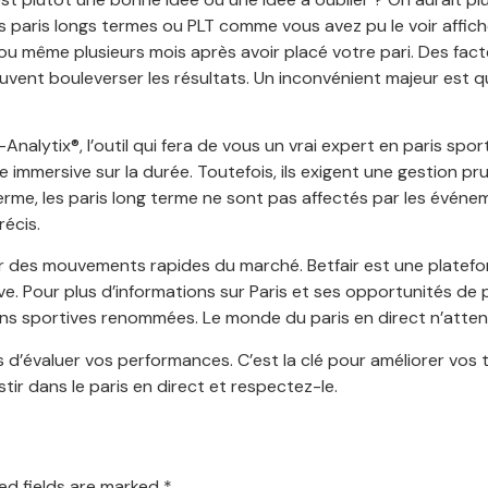
s paris longs termes ou PLT comme vous avez pu le voir affic
ou même plusieurs mois après avoir placé votre pari. Des facte
vent bouleverser les résultats. Un inconvénient majeur est que
nalytix®, l’outil qui fera de vous un vrai expert en paris spor
immersive sur la durée. Toutefois, ils exigent une gestion p
 terme, les paris long terme ne sont pas affectés par les év
écis.
 des mouvements rapides du marché. Betfair est une plateform
ive. Pour plus d’informations sur Paris et ses opportunités de
ns sportives renommées. Le monde du paris en direct n’attend 
d’évaluer vos performances. C’est la clé pour améliorer vos t
tir dans le paris en direct et respectez-le.
ed fields are marked
*