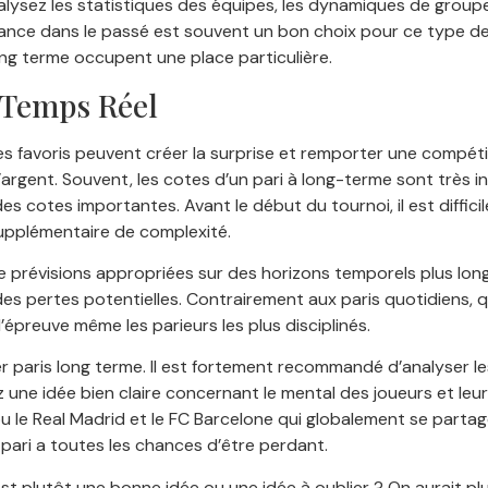
sez les statistiques des équipes, les dynamiques de groupe, l
ce dans le passé est souvent un bon choix pour ce type de p
ong terme occupent une place particulière.
n Temps Réel
les favoris peuvent créer la surprise et remporter une compétit
argent. Souvent, les cotes d’un pari à long-terme sont très 
s cotes importantes. Avant le début du tournoi, il est diffici
supplémentaire de complexité.
révisions appropriées sur des horizons temporels plus longs.
s pertes potentielles. Contrairement aux paris quotidiens, qu
’épreuve même les parieurs les plus disciplinés.
er paris long terme. Il est fortement recommandé d’analyser l
 une idée bien claire concernant le mental des joueurs et leur
le Real Madrid et le FC Barcelone qui globalement se partagent
 pari a toutes les chances d’être perdant.
est plutôt une bonne idée ou une idée à oublier ? On aurait p