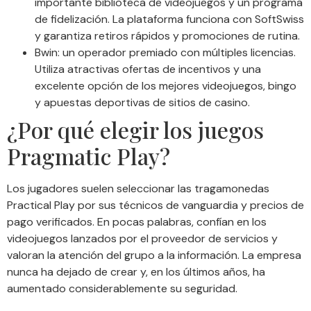
importante biblioteca de videojuegos y un programa
de fidelización. La plataforma funciona con SoftSwiss
y garantiza retiros rápidos y promociones de rutina.
Bwin: un operador premiado con múltiples licencias.
Utiliza atractivas ofertas de incentivos y una
excelente opción de los mejores videojuegos, bingo
y apuestas deportivas de sitios de casino.
¿Por qué elegir los juegos
Pragmatic Play?
Los jugadores suelen seleccionar las tragamonedas
Practical Play por sus técnicos de vanguardia y precios de
pago verificados. En pocas palabras, confían en los
videojuegos lanzados por el proveedor de servicios y
valoran la atención del grupo a la información. La empresa
nunca ha dejado de crear y, en los últimos años, ha
aumentado considerablemente su seguridad.