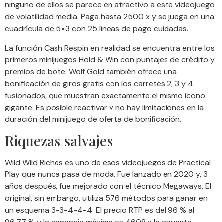
ninguno de ellos se parece en atractivo a este videojuego
de volatilidad media. Paga hasta 2500 x y se juega en una
cuadrícula de 5×3 con 25 líneas de pago cuidadas.
La función Cash Respin en realidad se encuentra entre los
primeros minijuegos Hold & Win con puntajes de crédito y
premios de bote. Wolf Gold también ofrece una
bonificación de giros gratis con los carretes 2, 3 y 4
fusionados, que muestran exactamente el mismo icono
gigante. Es posible reactivar y no hay limitaciones en la
duración del minijuego de oferta de bonificación.
Riquezas salvajes
Wild Wild Riches es uno de esos videojuegos de Practical
Play que nunca pasa de moda. Fue lanzado en 2020 y, 3
años después, fue mejorado con el técnico Megaways. El
original, sin embargo, utiliza 576 métodos para ganar en
un esquema 3-3-4-4-4. El precio RTP es del 96 % al
96,77 % y la ganancia máxima es 4608 x la apuesta.