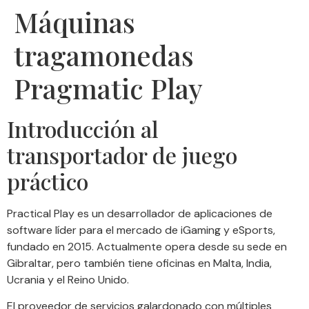
Máquinas
tragamonedas
Pragmatic Play
Introducción al
transportador de juego
práctico
Practical Play es un desarrollador de aplicaciones de
software líder para el mercado de iGaming y eSports,
fundado en 2015. Actualmente opera desde su sede en
Gibraltar, pero también tiene oficinas en Malta, India,
Ucrania y el Reino Unido.
El proveedor de servicios galardonado con múltiples