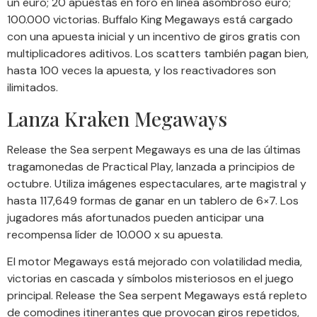
un euro; 20 apuestas en foro en línea asombroso euro;
100.000 victorias. Buffalo King Megaways está cargado
con una apuesta inicial y un incentivo de giros gratis con
multiplicadores aditivos. Los scatters también pagan bien,
hasta 100 veces la apuesta, y los reactivadores son
ilimitados.
Lanza Kraken Megaways
Release the Sea serpent Megaways es una de las últimas
tragamonedas de Practical Play, lanzada a principios de
octubre. Utiliza imágenes espectaculares, arte magistral y
hasta 117,649 formas de ganar en un tablero de 6×7. Los
jugadores más afortunados pueden anticipar una
recompensa líder de 10.000 x su apuesta.
El motor Megaways está mejorado con volatilidad media,
victorias en cascada y símbolos misteriosos en el juego
principal. Release the Sea serpent Megaways está repleto
de comodines itinerantes que provocan giros repetidos,