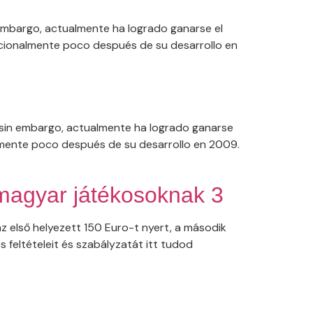
 embargo, actualmente ha logrado ganarse el
cionalmente poco después de su desarrollo en
 sin embargo, actualmente ha logrado ganarse
mente poco después de su desarrollo en 2009.
magyar játékosoknak 3
z első helyezett 150 Euro-t nyert, a második
 feltételeit és szabályzatát itt tudod