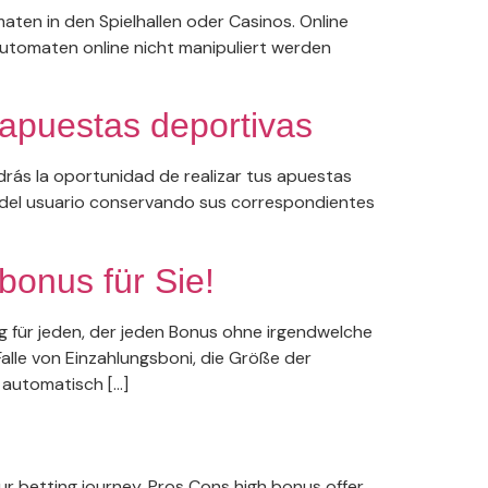
aten in den Spielhallen oder Casinos. Online
automaten online nicht manipuliert werden
 apuestas deportivas
drás la oportunidad de realizar tus apuestas
ón del usuario conservando sus correspondientes
onus für Sie!
 für jeden, der jeden Bonus ohne irgendwelche
alle von Einzahlungsboni, die Größe der
 automatisch […]
ur betting journey. Pros Cons high bonus offer