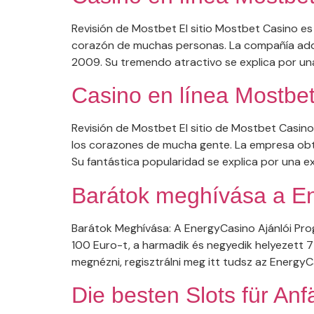
Revisión de Mostbet El sitio Mostbet Casino e
corazón de muchas personas. La compañía adqu
2009. Su tremendo atractivo se explica por una 
Casino en línea Mostbet
Revisión de Mostbet El sitio de Mostbet Casin
los corazones de mucha gente. La empresa obt
Su fantástica popularidad se explica por una ex
Barátok meghívása a En
Barátok Meghívása: A EnergyCasino Ajánlói Prog
100 Euro-t, a harmadik és negyedik helyezett 7
megnézni, regisztrálni meg itt tudsz az EnergyC
Die besten Slots für An