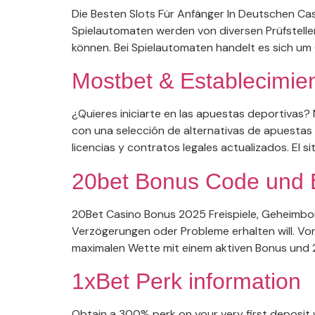
Die Besten Slots Für Anfänger In Deutschen Casi
Spielautomaten werden von diversen Prüfstellen
können. Bei Spielautomaten handelt es sich um C
Mostbet & Establecimien
¿Quieres iniciarte en las apuestas deportivas? 
con una selección de alternativas de apuestas 
licencias y contratos legales actualizados. El s
20bet Bonus Code und 
20Bet Casino Bonus 2025 Freispiele, Geheimbon
Verzögerungen oder Probleme erhalten will. Vor
maximalen Wette mit einem aktiven Bonus und 
1xBet Perk information
Obtain a 300% perk on your very first deposit 