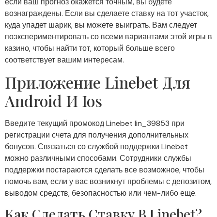
если ваш прогноз окажется точным, вы будете
вознаграждены. Если вы сделаете ставку на тот участок,
куда упадет шарик, вы можете выиграть. Вам следует
поэкспериментировать со всеми вариантами этой игры в
казино, чтобы найти тот, который больше всего
соответствует вашим интересам.
Приложение Linebet Для
Android И Ios
Введите текущий промокод Linebet lin_39853 при
регистрации счета для получения дополнительных
бонусов. Связаться со службой поддержки Linebet
можно различными способами. Сотрудники службы
поддержки постараются сделать все возможное, чтобы
помочь вам, если у вас возникнут проблемы с депозитом,
выводом средств, безопасностью или чем-либо еще.
Как Сделать Ставку В Linebet?