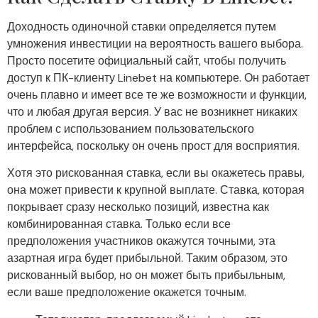
Доходность одиночной ставки определяется путем
умножения инвестиции на вероятность вашего выбора.
Просто посетите официальный сайт, чтобы получить
доступ к ПК-клиенту Linebet на компьютере. Он работает
очень плавно и имеет все те же возможности и функции,
что и любая другая версия. У вас не возникнет никаких
проблем с использованием пользовательского
интерфейса, поскольку он очень прост для восприятия.
Хотя это рискованная ставка, если вы окажетесь правы,
она может привести к крупной выплате. Ставка, которая
покрывает сразу несколько позиций, известна как
комбинированная ставка. Только если все
предположения участников окажутся точными, эта
азартная игра будет прибыльной. Таким образом, это
рискованный выбор, но он может быть прибыльным,
если ваше предположение окажется точным.