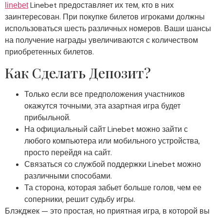
Linebet предоставляет их тем, кто в них
linebet
заинтересован. При покупке билетов игроками должны
использоваться шесть различных номеров. Ваши шансы
на получение награды увеличиваются с количеством
приобретенных билетов.
Как Сделать Депозит?
Только если все предположения участников
окажутся точными, эта азартная игра будет
прибыльной.
На официальный сайт Linebet можно зайти с
любого компьютера или мобильного устройства,
просто перейдя на сайт.
Связаться со службой поддержки Linebet можно
различными способами.
Та сторона, которая забьет больше голов, чем ее
соперники, решит судьбу игры.
Блэкджек — это простая, но приятная игра, в которой вы