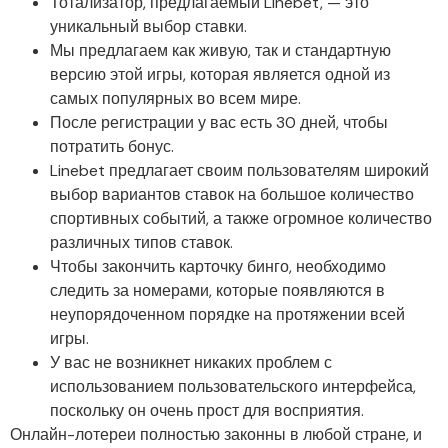
Тотализатор, предлагаемый Linebet, — это
уникальный выбор ставки.
Мы предлагаем как живую, так и стандартную
версию этой игры, которая является одной из
самых популярных во всем мире.
После регистрации у вас есть 30 дней, чтобы
потратить бонус.
Linebet предлагает своим пользователям широкий
выбор вариантов ставок на большое количество
спортивных событий, а также огромное количество
различных типов ставок.
Чтобы закончить карточку бинго, необходимо
следить за номерами, которые появляются в
неупорядоченном порядке на протяжении всей
игры.
У вас не возникнет никаких проблем с
использованием пользовательского интерфейса,
поскольку он очень прост для восприятия.
Онлайн-лотереи полностью законны в любой стране, и