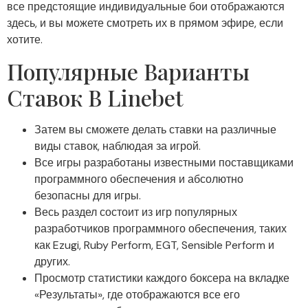
все предстоящие индивидуальные бои отображаются
здесь, и вы можете смотреть их в прямом эфире, если
хотите.
Популярные Варианты
Ставок В Linebet
Затем вы сможете делать ставки на различные
виды ставок, наблюдая за игрой.
Все игры разработаны известными поставщиками
программного обеспечения и абсолютно
безопасны для игры.
Весь раздел состоит из игр популярных
разработчиков программного обеспечения, таких
как Ezugi, Ruby Perform, EGT, Sensible Perform и
других.
Просмотр статистики каждого боксера на вкладке
«Результаты», где отображаются все его