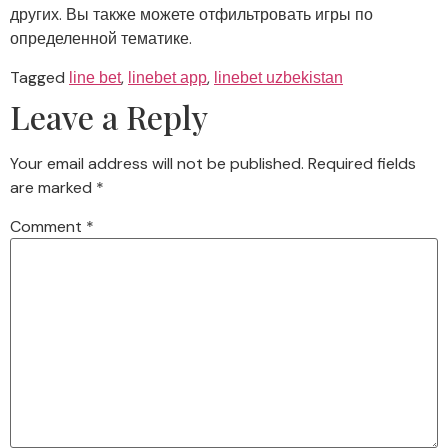
других. Вы также можете отфильтровать игры по
определенной тематике.
Tagged
,
,
line bet
linebet app
linebet uzbekistan
Leave a Reply
Your email address will not be published.
Required fields
are marked
*
Comment
*