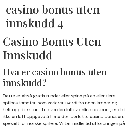
casino bonus uten
innskudd 4
Casino Bonus Uten
Innskudd
Hva er casino bonus uten
innskudd?
Dette er altså gratis runder eller spinn på en eller flere
spilleautomater, som varierer i verdi fra noen kroner og
helt opp til kroner. I en verden full av online casinoer, er det
ikke en lett oppgave å finne den perfekte casino bonusen,
spesielt for norske spillere. Vi tar imidlertid utfordringen på