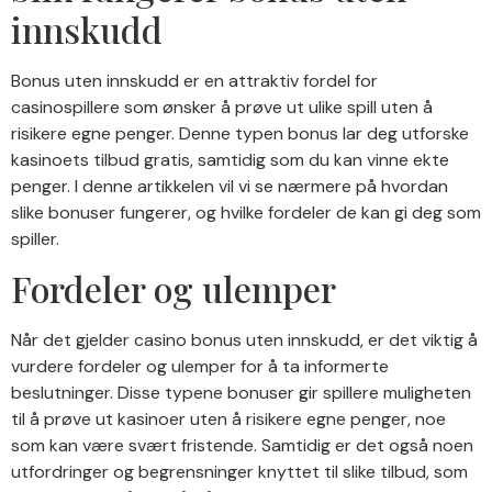
innskudd
Bonus uten innskudd er en attraktiv fordel for
casinospillere som ønsker å prøve ut ulike spill uten å
risikere egne penger. Denne typen bonus lar deg utforske
kasinoets tilbud gratis, samtidig som du kan vinne ekte
penger. I denne artikkelen vil vi se nærmere på hvordan
slike bonuser fungerer, og hvilke fordeler de kan gi deg som
spiller.
Fordeler og ulemper
Når det gjelder casino bonus uten innskudd, er det viktig å
vurdere fordeler og ulemper for å ta informerte
beslutninger. Disse typene bonuser gir spillere muligheten
til å prøve ut kasinoer uten å risikere egne penger, noe
som kan være svært fristende. Samtidig er det også noen
utfordringer og begrensninger knyttet til slike tilbud, som