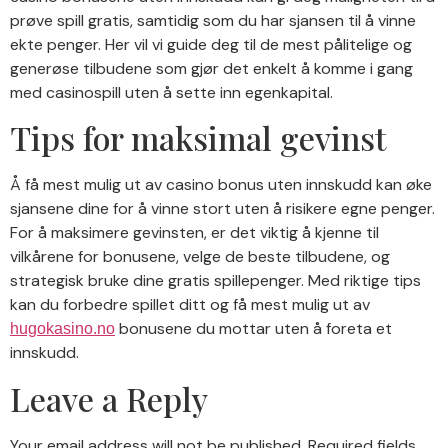
prøve spill gratis, samtidig som du har sjansen til å vinne
ekte penger. Her vil vi guide deg til de mest pålitelige og
generøse tilbudene som gjør det enkelt å komme i gang
med casinospill uten å sette inn egenkapital.
Tips for maksimal gevinst
Å få mest mulig ut av casino bonus uten innskudd kan øke
sjansene dine for å vinne stort uten å risikere egne penger.
For å maksimere gevinsten, er det viktig å kjenne til
vilkårene for bonusene, velge de beste tilbudene, og
strategisk bruke dine gratis spillepenger. Med riktige tips
kan du forbedre spillet ditt og få mest mulig ut av
bonusene du mottar uten å foreta et
hugokasino.no
innskudd.
Leave a Reply
Your email address will not be published.
Required fields