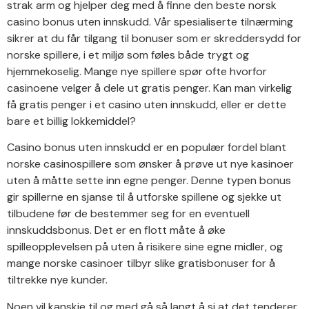
strak arm og hjelper deg med å finne den beste norsk
casino bonus uten innskudd. Vår spesialiserte tilnærming
sikrer at du får tilgang til bonuser som er skreddersydd for
norske spillere, i et miljø som føles både trygt og
hjemmekoselig. Mange nye spillere spør ofte hvorfor
casinoene velger å dele ut gratis penger. Kan man virkelig
få gratis penger i et casino uten innskudd, eller er dette
bare et billig lokkemiddel?
Casino bonus uten innskudd er en populær fordel blant
norske casinospillere som ønsker å prøve ut nye kasinoer
uten å måtte sette inn egne penger. Denne typen bonus
gir spillerne en sjanse til å utforske spillene og sjekke ut
tilbudene før de bestemmer seg for en eventuell
innskuddsbonus. Det er en flott måte å øke
spilleopplevelsen på uten å risikere sine egne midler, og
mange norske casinoer tilbyr slike gratisbonuser for å
tiltrekke nye kunder.
Noen vil kanskje til og med gå så langt å si at det tenderer