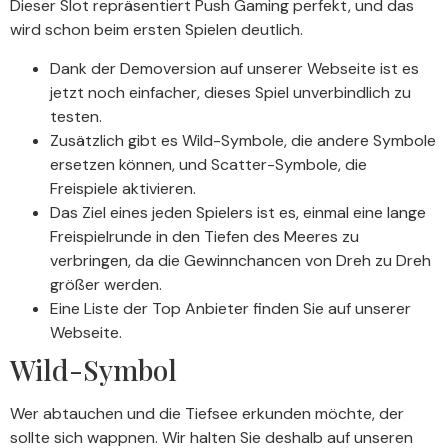
Dieser Slot repräsentiert Push Gaming perfekt, und das
wird schon beim ersten Spielen deutlich.
Dank der Demoversion auf unserer Webseite ist es
jetzt noch einfacher, dieses Spiel unverbindlich zu
testen.
Zusätzlich gibt es Wild-Symbole, die andere Symbole
ersetzen können, und Scatter-Symbole, die
Freispiele aktivieren.
Das Ziel eines jeden Spielers ist es, einmal eine lange
Freispielrunde in den Tiefen des Meeres zu
verbringen, da die Gewinnchancen von Dreh zu Dreh
größer werden.
Eine Liste der Top Anbieter finden Sie auf unserer
Webseite.
Wild-Symbol
Wer abtauchen und die Tiefsee erkunden möchte, der
sollte sich wappnen. Wir halten Sie deshalb auf unseren