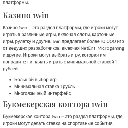
платформы.
Казино 1win
Казино 1win – это раздел платформы, где игроки могут
играть в различные игры, включая слоты, карточные
игры, рулетку и другие. 1win предлагает более 10 000 игр
от ведущих разработчиков, включая NetEnt, Microgaming
и другие. Игроки могут выбрать игру, которая им
понравится, и начать играть с минимальной ставкой 1
рублей.
Большой выбор игр
Минимальная ставка 1 рубль
Многоязычный интерфейс
Букмекерская контора 1win
Букмекерская контора 1win – это раздел платформы, где
игроки могут делать ставки на спортивные события,