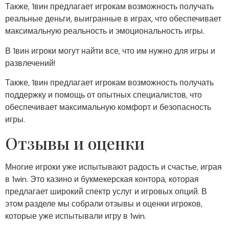
Также, 1вин предлагает игрокам возможность получать
реальные деньги, выигранные в играх, что обеспечивает
максимальную реальность и эмоциональность игры.
В 1вин игроки могут найти все, что им нужно для игры и
развлечений!
Также, 1вин предлагает игрокам возможность получать
поддержку и помощь от опытных специалистов, что
обеспечивает максимальную комфорт и безопасность
игры.
Отзывы и оценки
Многие игроки уже испытывают радость и счастье, играя
в 1win. Это казино и букмекерская контора, которая
предлагает широкий спектр услуг и игровых опций. В
этом разделе мы собрали отзывы и оценки игроков,
которые уже испытывали игру в 1win.