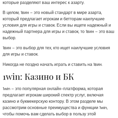
которые разделяют ваш интерес к азарту.
В целом, 1вин – это новый стандарт в мире азарта,
который предлагает игрокам и бетторам наилучшие
условия для игры и ставок. Если вы ищете надежный и
надежный партнера для игры и ставок, то 1вин – это ваш
выбор.
1вин – это выбор для тех, кто ищет наилучшие условия
для игры и ставок.
Никогда не поздно начать играть и ставить на 1вин.
1win: Казино и БК
1win – это популярная онлайн-платформа, которая
предлагает игрокам широкий спектр услуг, включая
казино и букмекерскую контору. В этом разделе мы
рассмотрим основные преимущества и функции 1win,
чтобы помочь вам сделать выбор в пользу этой