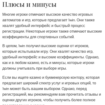
Плюсы и минусы
Многие игроки отмечают высокое качество игровых
автоматов и игр, которые предлагает 1win. Они также
хвалят удобный интерфейс и быстрый процесс
регистрации. Некоторые игроки также отмечают высокие
коэффициенты для спортивных событий.
В целом, 1win получил высокие оценки от игроков,
которые испытывали игру. Они хвалят качество игр,
удобный интерфейс и высокие коэффициенты. Однако,
как и в любом казино, есть и минусы, которые игроки
должны учитывать при выборе игры.
Если вы ищете казино и букмекерскую контору, которая
предлагает широкий спектр услуг и игровых опций, то
1win может быть вашим выбором. Однако, перед
регистрацией, мы рекомендуем вам прочитать отзывы и
оценки других игроков, чтобы получить более полное