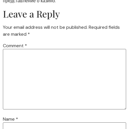
представление о казино.
Leave a Reply
Your email address will not be published.
Required fields
are marked
*
Comment
*
Name
*