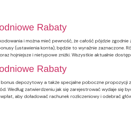
odniowe Rabaty
kodowania i można mieć pewność, że całość pójdzie zgodnie 
nusy (ustawienia konta), będzie to wyraźnie zaznaczone. Ró
z hojniejsze i nietypowe zniżki. Wszystkie aktualnie dostę
odniowe Rabaty
a bonus depozytowy a także specjalne poboczne propozycji 
d. Według zatwierdzeniu jak się zarejestrować wydaje się by
 wpłat, aby doładować rachunek rozliczeniowy i odebrać głów