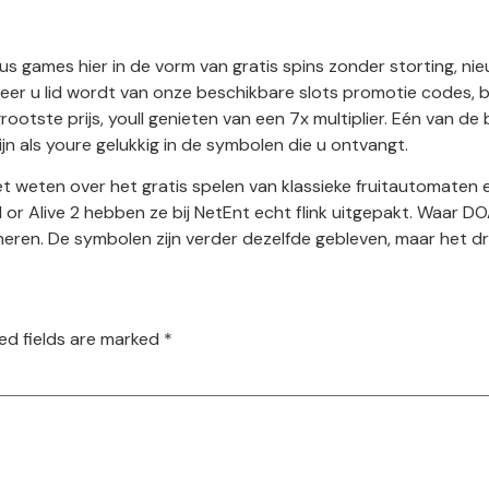
us games hier in de vorm van gratis spins zonder storting, nie
nneer u lid wordt van onze beschikbare slots promotie codes,
ootste prijs, youll genieten van een 7x multiplier. Eén van de
jn als youre gelukkig in de symbolen die u ontvangt.
moet weten over het gratis spelen van klassieke fruitautomate
d or Alive 2 hebben ze bij NetEnt echt flink uitgepakt. Waar
ren. De symbolen zijn verder dezelfde gebleven, maar het draa
ed fields are marked
*