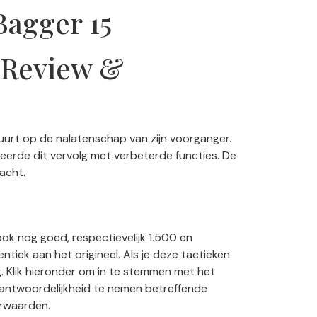
Bagger 15
n Review &
uurt op de nalatenschap van zijn voorganger.
eerde dit vervolg met verbeterde functies. De
acht.
 ook nog goed, respectievelijk 1.500 en
ntiek aan het origineel. Als je deze tactieken
. Klik hieronder om in te stemmen met het
erantwoordelijkheid te nemen betreffende
orwaarden.