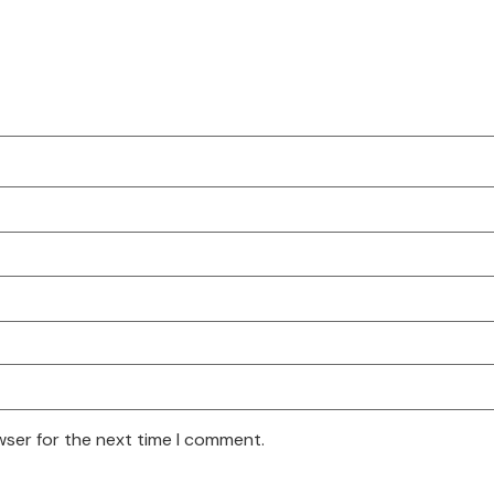
wser for the next time I comment.