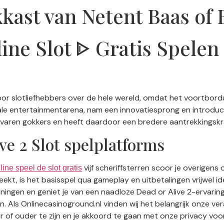
kkast van Netent Baas of 
line Slot ᐈ Gratis Spele
oor slotliefhebbers over de hele wereld, omdat het voortbord
ale entertainmentarena, nam een innovatiesprong en introduc
rvaren gokkers en heeft daardoor een bredere aantrekkingskr
ve 2 Slot spelplatforms
vijf scheriffsterren scoor je overigens
ne speel de slot gratis
kt, is het basisspel qua gameplay en uitbetalingen vrijwel ide
ningen en geniet je van een naadloze Dead or Alive 2-ervaring
 Als Onlinecasinoground.nl vinden wij het belangrijk onze v
ar of ouder te zijn en je akkoord te gaan met onze privacy vo