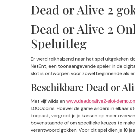
Dead or Alive 2 go
Dead or Alive 2 On
Speluitleg
Er werd reikhalzend naar het spel uitgekeken d
NetEnt, een toonaangevende speler in de digit
slot is ontworpen voor zowel beginnende als e
Beschikbare Dead or Ali
Met vijf wilds en
www.deadoralive2-slot-demo.onli
1.000coins. Hoewel de game anders in elkaar stee
toepast, vergroot je je kansen op meer overwin
bovenstaande of om specifieke keuzes te maken.
verantwoord gokken. Voor dit spel dien je 18 ja