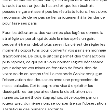
la roulette est un jeu de hasard et que les résultats
passés ne garantissent pas les résultats futurs. Il est donc
recommandé de ne pas se fier uniquement à la tendance
pour faire ses paris.
Pour les débutants, des variantes plus légères comme la
stratégie de paroli, qui double la mise après un gain,
peuvent être un début plus serein. La clé est de régler les
moments opportuns pour convertir vos gains en monnaie
traditionnelle. De plus, le Bitcoin permet des transactions
plus rapides, ce qui peut vous donner l’agilité nécessaire
pour adapter vos mises en fonction de l’évolution de
votre solde en temps réel. La méthode Grolex conjugue
l’observation des douzaines avec une progression de
mises calculée. Cette approche vise à exploiter les
déséquilibres temporaires dans la distribution des
numéros. La méthode Zographos, développée par un
joueur grec du même nom, se concentre sur l’observation
statistique des numéros sortants.