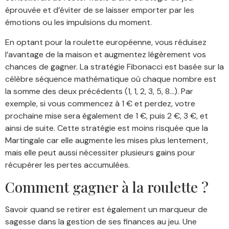
éprouvée et d’éviter de se laisser emporter par les
émotions ou les impulsions du moment.
En optant pour la roulette européenne, vous réduisez
l’avantage de la maison et augmentez légèrement vos
chances de gagner​. La stratégie Fibonacci est basée sur la
célèbre séquence mathématique où chaque nombre est
la somme des deux précédents (1, 1, 2, 3, 5, 8…). Par
exemple, si vous commencez à 1 € et perdez, votre
prochaine mise sera également de 1 €, puis 2 €, 3 €, et
ainsi de suite. Cette stratégie est moins risquée que la
Martingale car elle augmente les mises plus lentement,
mais elle peut aussi nécessiter plusieurs gains pour
récupérer les pertes accumulées​​.
Comment gagner à la roulette ?
Savoir quand se retirer est également un marqueur de
sagesse dans la gestion de ses finances au jeu. Une